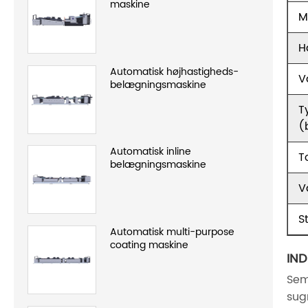
maskine
M
H
Automatisk højhastigheds-
V
belægningsmaskine
T
(
Automatisk inline
T
belægningsmaskine
V
S
Automatisk multi-purpose
coating maskine
IN
Sem
sug