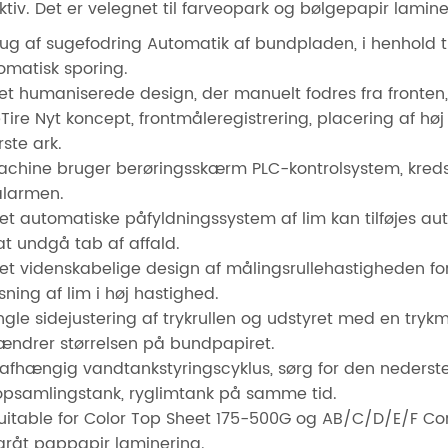
ektiv. Det er velegnet til farveopark og bølgepapir lamin
Brug af sugefodring Automatik af bundpladen, i henhold t
omatisk sporing.
Det humaniserede design, der manuelt fodres fra fronten, 
eTire Nyt koncept, frontmåleregistrering, placering af h
rste ark.
achine bruger berøringsskærm PLC-kontrolsystem, kredsl
lalarmen.
Det automatiske påfyldningssystem af lim kan tilføjes 
 at undgå tab af affald.
Det videnskabelige design af målingsrullehastigheden fo
sning af lim i høj hastighed.
ingle sidejustering af trykrullen og udstyret med en trykmå
ændrer størrelsen på bundpapiret.
Uafhængig vandtankstyringscyklus, sørg for den nederste p
opsamlingstank, ryglimtank på samme tid.
Suitable for Color Top Sheet 175-500G og AB/C/D/E/F Co
gråt pappapir laminering.