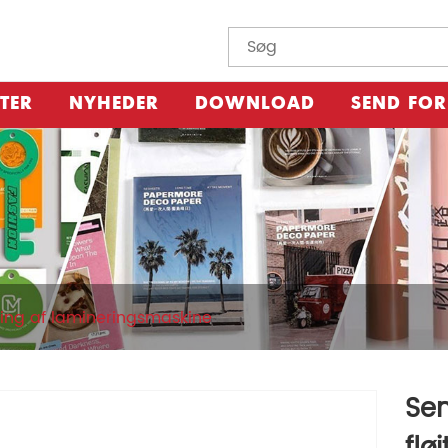
TER
NYHEDER
DOWNLOAD
SEND FO
ning af lamineringsmaskine
Se