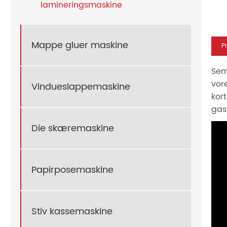
lamineringsmaskine
Mappe gluer maskine
P
Sem
vor
Vindueslappemaskine
kort
gas
Die skæremaskine
Papirposemaskine
Stiv kassemaskine