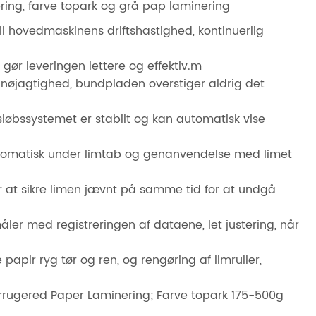
ering, farve topark og grå pap laminering
il hovedmaskinens driftshastighed, kontinuerlig
gør leveringen lettere og effektiv.m
øj nøjagtighed, bundpladen overstiger aldrig det
øbssystemet er stabilt og kan automatisk vise
automatisk under limtab og genanvendelse med limet
r at sikre limen jævnt på samme tid for at undgå
ler med registreringen af ​​dataene, let justering, når
apir ryg tør og ren, og rengøring af limruller,
rrugered Paper Laminering; Farve topark 175-500g