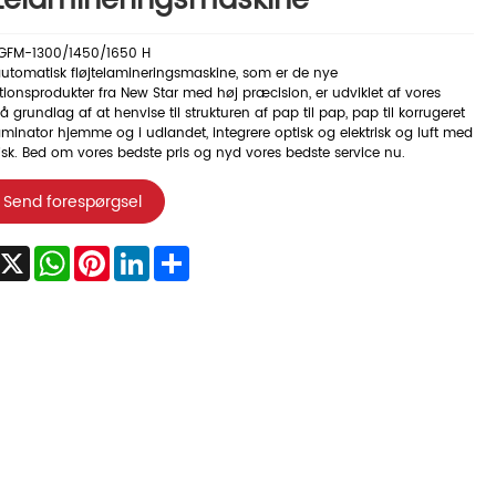
jtelamineringsmaskine
GFM-1300/1450/1650 H
utomatisk fløjtelamineringsmaskine, som er de nye
ionsprodukter fra New Star med høj præcision, er udviklet af vores
å grundlag af at henvise til strukturen af ​​pap til pap, pap til korrugeret
minator hjemme og i udlandet, integrere optisk og elektrisk og luft med
k. Bed om vores bedste pris og nyd vores bedste service nu.
Send forespørgsel
acebook
X
WhatsApp
Pinterest
LinkedIn
Share