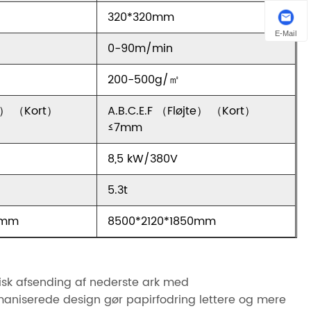
320*320mm
E-Mail
0-90m/min
200-500g/㎡
te） （Kort）
A.B.C.E.F （Fløjte） （Kort）
≤7mm
8,5 kW/380V
5.3t
0mm
8500*2120*1850mm
sk afsending af nederste ark med
maniserede design gør papirfodring lettere og mere