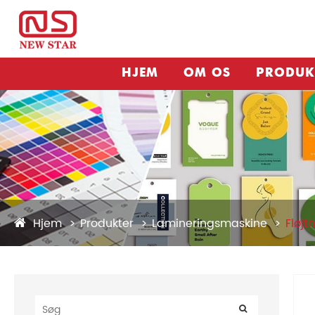
HJEM
OM OS
PRODUK
Hjem
Produkter
Lamineringsmaskine
Fløjt