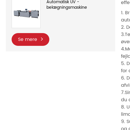
Automatisk UV -
eff
belægningsmaskine
1. 
aut
2. 
3.T
Se mere
øve
4.M
fej
5. 
for
6. 
afvi
7.S
du 
8. 
lim
9. 
og 