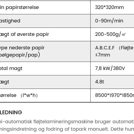
in papirstørrelse
320*320mm
astighed
0-90m/min
ægt af øverste papir
200-500g/㎡
ype nederste papir
A.B.C.E.F （Fløj
bølgepapir/pap)
≤7mm
otal magt
7,8 kW/380V
ægt
4.8t
tørrelse （l*w*h）
8500*1970*185
DLEDNING
i-automatisk fløjtelamineringsmaskine bruger automati
ningsindretning og fodring af topark manuelt. Dette hu