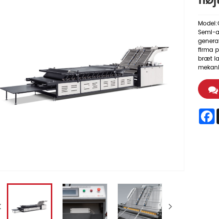
flø
Model:
Semi-a
generat
firma p
bræt la
mekanis
F