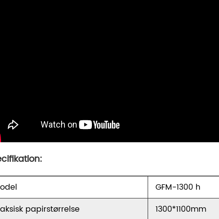
cifikation:
odel
GFM-1300 h
aksisk papirstørrelse
1300*1100mm