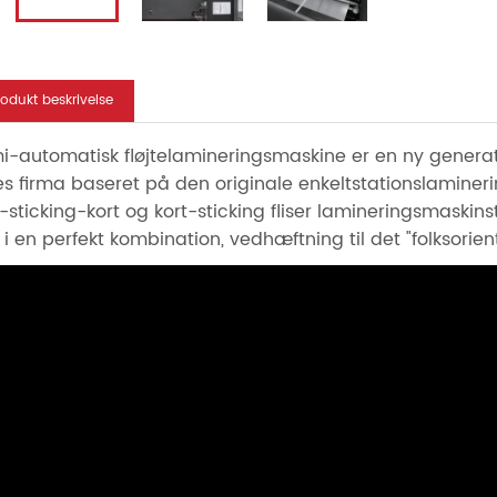
rodukt beskrivelse
i-automatisk fløjtelamineringsmaskine er en ny generat
es firma baseret på den originale enkeltstationslaminer
-sticking-kort og kort-sticking fliser lamineringsmaskinst
 i en perfekt kombination, vedhæftning til det "folksori