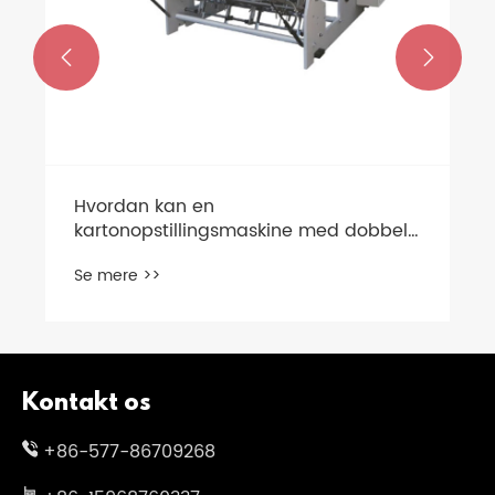


Hvordan kan en
kartonopstillingsmaskine med dobbelt
linje revolutionere din
Se mere >>
emballageeffektivitet og reducere
omkostningerne
Kontakt os
+86-577-86709268